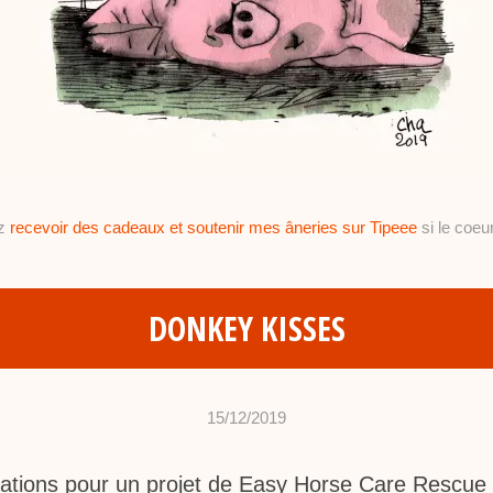
ez
recevoir des cadeaux et soutenir mes âneries sur Tipeee
si le coeur
DONKEY KISSES
15/12/2019
•
c
strations pour un projet de Easy Horse Care Rescue
h