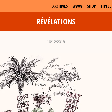
ARCHIVES
WWW
SHOP
TIPEEE
RÉVÉLATIONS
16/12/2019
•
c
h
a
b
d