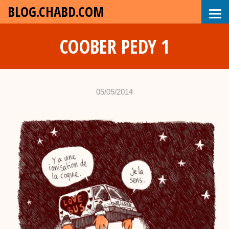
BLOG.CHABD.COM
COOBER PEDY 1
05/05/2014
•
c
h
a
b
d