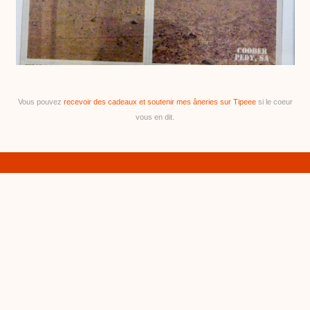
Vous pouvez
recevoir des cadeaux et soutenir mes âneries sur Tipeee
si le coeur
vous en dit.
WILD WIDE WASTELAND
04/05/2014
•
c
h
a