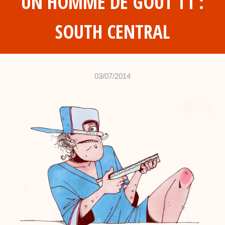
UN HOMME DE GOÛT T1 :
SOUTH CENTRAL
03/07/2014
•
c
h
a
b
d