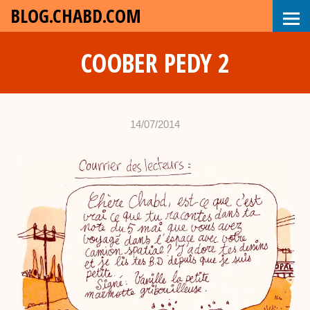
BLOG.CHABD.COM
COOBER PEDY 2
14/07/2014
•
c
h
a
b
d