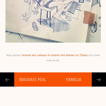
Vous pouvez
recevoir des cadeaux et soutenir mes âneries sur Tipeee
si le coeur
vous en dit.
MAUVAIS POIL
FAMILIA