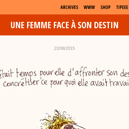
ARCHIVES
WWW
SHOP
TIPEEE
UNE FEMME FACE À SON DESTIN
22/08/2015
•
c
h
a
b
d