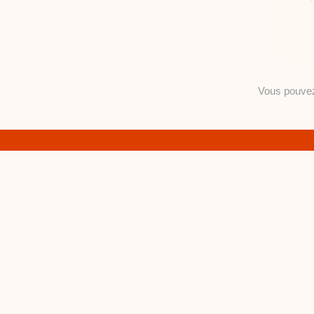
Vous pouv
… m