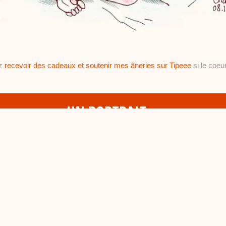
ez
recevoir des cadeaux et soutenir mes âneries sur Tipeee
si le coeur
UN PORTRAIT…
16/08/2015
•
c
oyennement ressemblant du frère de ma copine E
h
a
b