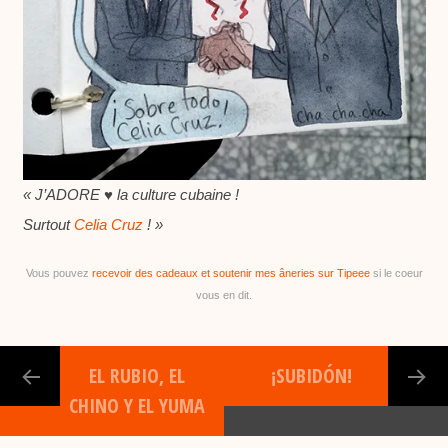
« J’ADORE ♥ la culture cubaine !
Surtout
Celia Cruz
! »
Vous pouvez
recevoir des cadeaux et soutenir mes âneries sur Tipeee
si le coeur
vous en dit.
EL RUBIO, EL
¡SUBIDÓN!
CHINO Y EL YUMA