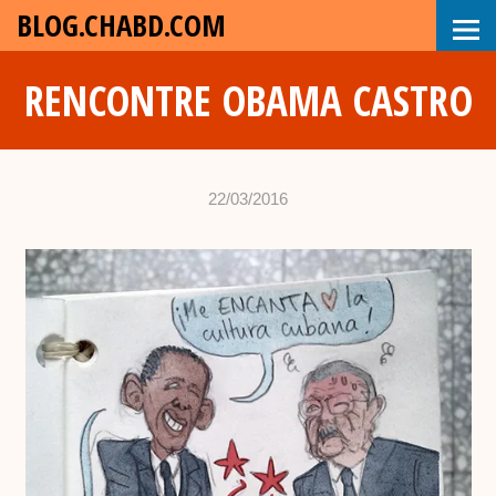
BLOG.CHABD.COM
RENCONTRE OBAMA CASTRO
22/03/2016
•
c
h
a
b
d