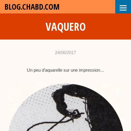
BLOG.CHABD.COM
VAQUERO
24/06/2017
•
c
Un peu d’aquarelle sur une impression…
h
a
b
d