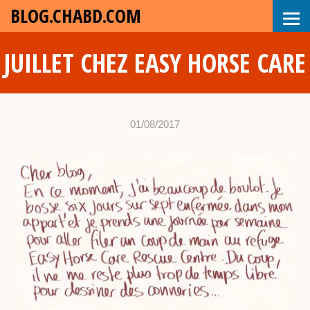
BLOG.CHABD.COM
JUILLET CHEZ EASY HORSE CARE
01/08/2017
•
c
h
a
b
d