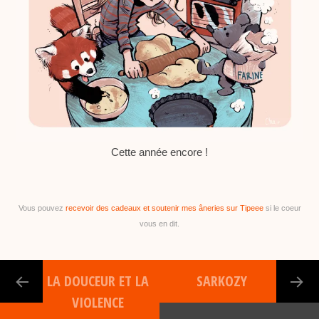
Cette année encore !
Vous pouvez
recevoir des cadeaux et soutenir mes âneries sur Tipeee
si le coeur
vous en dit.
LA DOUCEUR ET LA
SARKOZY
VIOLENCE