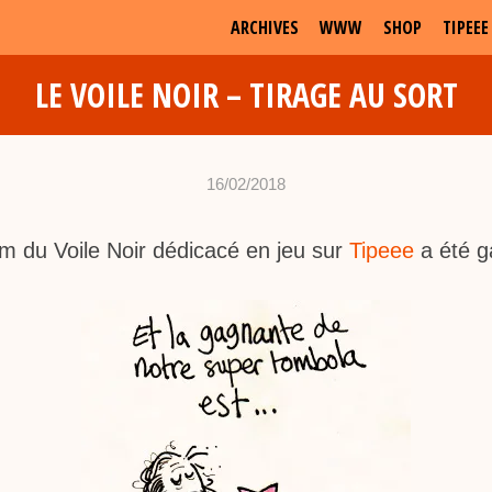
ARCHIVES
WWW
SHOP
TIPEEE
LE VOILE NOIR – TIRAGE AU SORT
16/02/2018
•
c
um du Voile Noir dédicacé en jeu sur
Tipeee
a été g
h
a
b
d