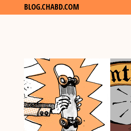
BLOG.CHABD.COM
23/03/2018
19/03/20
PISSE D’ÂNE
EASY
SAXI