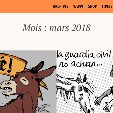
ARCHIVES
WWW
SHOP
TIPEEE
Mois :
mars 2018
18
16/03/2018
 HORSE CARE DANS
LE VOILE NOIR :
FONO COMIX
EXTRAITS