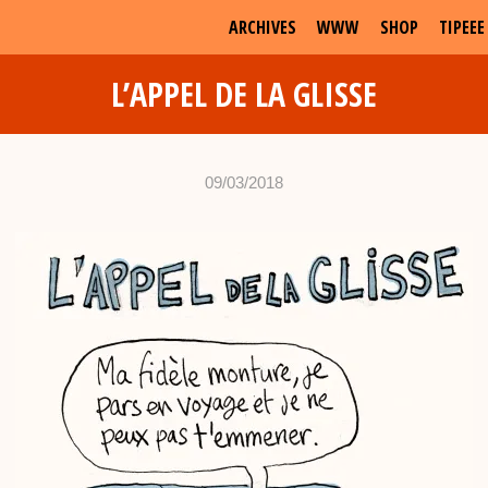
ARCHIVES
WWW
SHOP
TIPEEE
L’APPEL DE LA GLISSE
09/03/2018
•
c
h
a
b
d