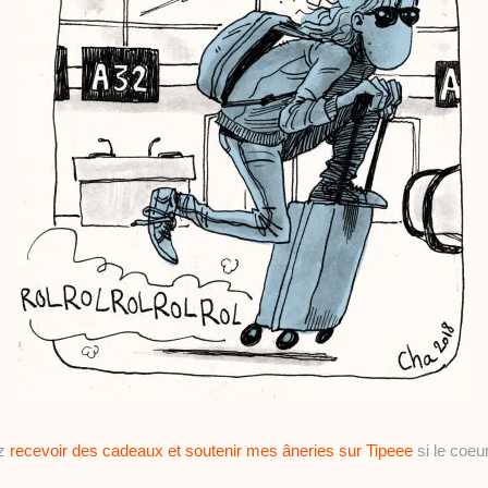
ez
recevoir des cadeaux et soutenir mes âneries sur Tipeee
si le coeur