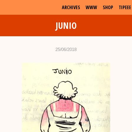
ARCHIVES
WWW
SHOP
TIPEEE
JUNIO
25/06/2018
•
c
h
a
b
d