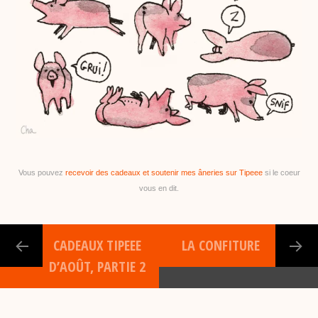
Vous pouvez
recevoir des cadeaux et soutenir mes âneries sur Tipeee
si le coeur
vous en dit.
CADEAUX TIPEEE
LA CONFITURE
D’AOÛT, PARTIE 2