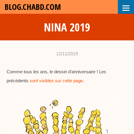
BLOG.CHABD.COM
NINA 2019
12/11/2019
•
c
Comme tous les ans, le dessin d’anniversaire ! Les
h
précédents
sont visibles sur cette page
a
.
b
d