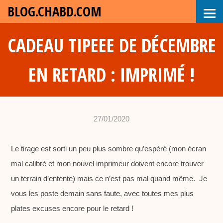
BLOG.CHABD.COM
CADEAU TIPEEE DE DÉCEMBRE
EN RETARD : IMPRIMÉ !
27/01/2020
•
c
Le tirage est sorti un peu plus sombre qu’espéré (mon écran
h
mal calibré et mon nouvel imprimeur doivent encore trouver
a
un terrain d’entente) mais ce n’est pas mal quand même. Je
b
vous les poste demain sans faute, avec toutes mes plus
d
plates excuses encore pour le retard !