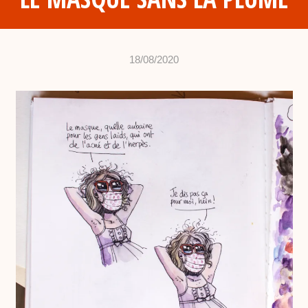
18/08/2020
•
c
h
a
b
d