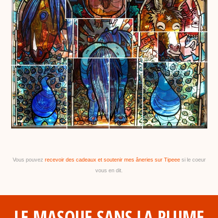
Vous pouvez
recevoir des cadeaux et soutenir mes âneries sur Tipeee
si le coeur
vous en dit.
LE MASQUE SANS LA PLUME