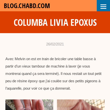
BLOG.CHABD.COM
COLUMBA LIVIA EPOXUS
26/02/2021
•
c
Avec Melvin on est en train de bricoler une table basse à
h
partir d’un vieux tambour de machine à laver (je vous
a
montrerai quand ça sera terminé). Il nous restait un tout petit
b
peu de résine époxy que j’ai coulée sur des petits pigeons à
d
l’aquarelle, pour voir ce que ça donnerait.