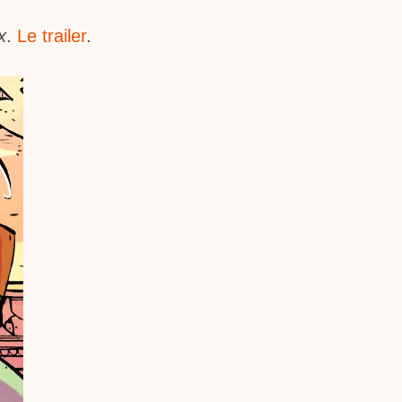
x
.
Le trailer
.