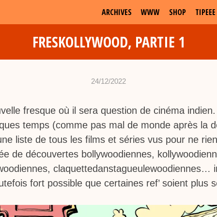
ARCHIVES
WWW
SHOP
TIPEEE
FRESKOLLYWOOD, PARTIE 1
24/12/2022
•
c
elle fresque où il sera question de cinéma indien. 
h
elques temps (comme pas mal de monde après la d
a
une liste de tous les films et séries vus pour ne rie
b
trée de découvertes bollywoodiennes, kollywoodienn
d
woodiennes, claquettedanstagueulewoodiennes… 
outefois fort possible que certaines ref’ soient plus 