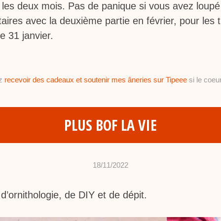
s les deux mois. Pas de panique si vous avez loupé 
aires avec la deuxième partie en février, pour les 
e 31 janvier.
ez
recevoir des cadeaux et soutenir mes âneries sur Tipeee
si le coeur
PLUS BOF LA VIE
18/11/2022
•
c
d’ornithologie, de DIY et de dépit.
h
a