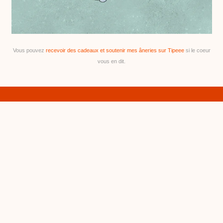
Vous pouvez
recevoir des cadeaux et soutenir mes âneries sur Tipeee
si le coeur
vous en dit.
WORK IN PROGRESS AVEC
TOOFAN
03/08/2024
•
c
Tooftoof, ma fidèle assistante (photos nazes mais
h