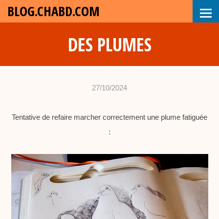
BLOG.CHABD.COM
DES PLUMES
27/10/2024
•
c
Tentative de refaire marcher correctement une plume fatiguée
h
:
a
b
d