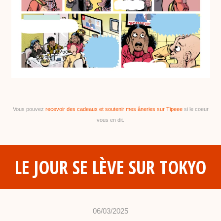
Vous pouvez
recevoir des cadeaux et soutenir mes âneries sur Tipeee
si le coeur
vous en dit.
LE JOUR SE LÈVE SUR TOKYO
06/03/2025
•