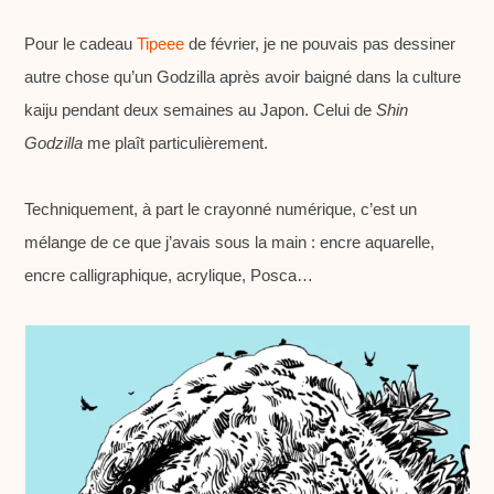
c
Pour le cadeau
Tipeee
de février, je ne pouvais pas dessiner
h
autre chose qu’un Godzilla après avoir baigné dans la culture
a
kaiju pendant deux semaines au Japon. Celui de
b
Shin
Godzilla
me plaît particulièrement.
d
Techniquement, à part le crayonné numérique, c’est un
mélange de ce que j’avais sous la main : encre aquarelle,
encre calligraphique, acrylique, Posca…