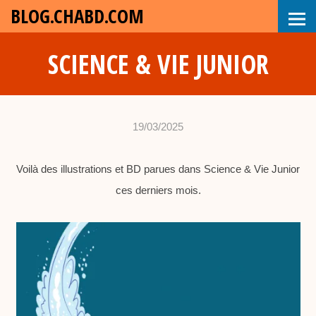
BLOG.CHABD.COM
SCIENCE & VIE JUNIOR
19/03/2025
•
c
Voilà des illustrations et BD parues dans Science & Vie Junior
h
ces derniers mois.
a
b
d