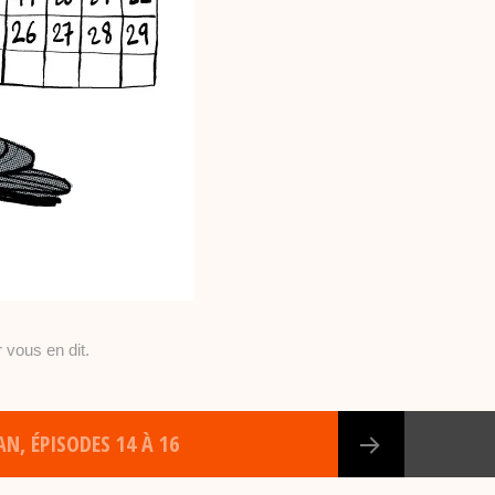
 vous en dit.
N, ÉPISODES 14 À 16