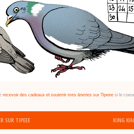
ez
recevoir des cadeaux et soutenir mes âneries sur Tipeee
si le coeur
R SUR TIPEEE
KING KHA