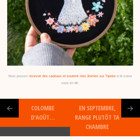
Vous pouvez
recevoir des cadeaux et soutenir mes âneries sur Tipeee
si le coeur
vous en dit.
COLOMBE
EN SEPTEMBRE,
D’AOÛT…
RANGE PLUTÔT TA
CHAMBRE