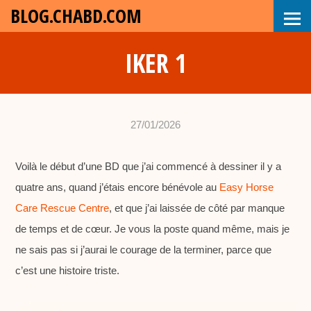
BLOG.CHABD.COM
IKER 1
27/01/2026
•
c
Voilà le début d’une BD que j’ai commencé à dessiner il y a
h
quatre ans, quand j’étais encore bénévole au
a
Easy Horse
Care Rescue Centre
, et que j’ai laissée de côté par manque
b
de temps et de cœur. Je vous la poste quand même, mais je
d
ne sais pas si j’aurai le courage de la terminer, parce que
c’est une histoire triste.