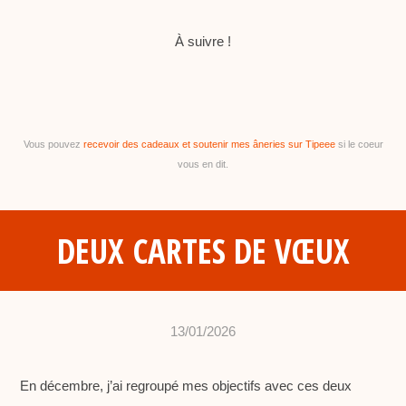
À suivre !
Vous pouvez
recevoir des cadeaux et soutenir mes âneries sur Tipeee
si le coeur
vous en dit.
DEUX CARTES DE VŒUX
13/01/2026
•
c
En décembre, j’ai regroupé mes objectifs avec ces deux
h