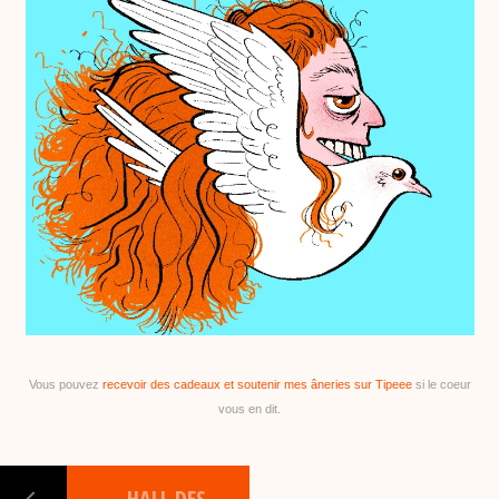
a
b
d
Vous pouvez
recevoir des cadeaux et soutenir mes âneries sur Tipeee
si le coeur
vous en dit.
←
HALL DES