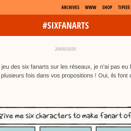
ARCHIVES
WWW
SHOP
TIPEEE
#SIXFANARTS
20/05/2020
•
c
 jeu des six fanarts sur les réseaux, je n’ai pas eu 
h
s plusieurs fois dans vos propositions ! Oui, ils fo
a
b
d