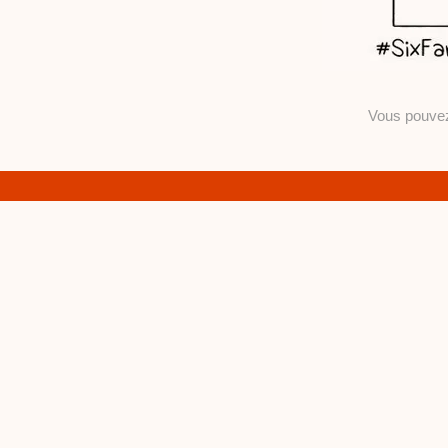
Vous pouv
Terminé ! Récapitulons : 
cadeaux
Tipeee
, soit d
gouge de faible qualité p
absolument pas adaptée e