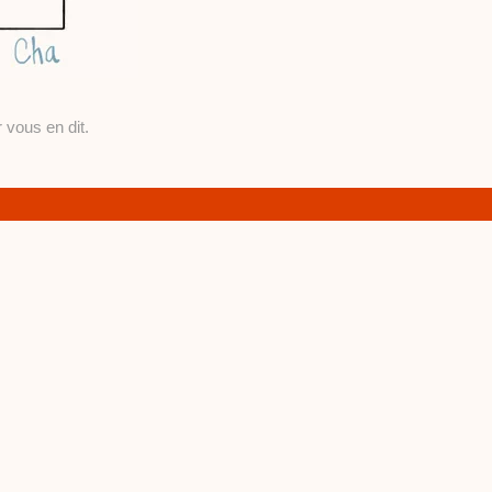
 vous en dit.
a maison pour les
depuis des siècles, une
ère, de l’encre