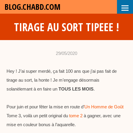
BLOG.CHABD.COM
TIRAGE AU SORT TIPEEE !
29/05/2020
•
c
Hey ! J’ai super merdé, ça fait 100 ans que j’ai pas fait de
h
tirage au sort, la honte ! Je m’engage désormais
a
solanèlemant à en faire un
TOUS LES MOIS
b
.
d
Pour juin et pour fêter la mise en route d’
Un Homme de Goût
Tome 3, voilà un petit original du
tome 2
à gagner, avec une
mise en couleur bonus à l’aquarelle.