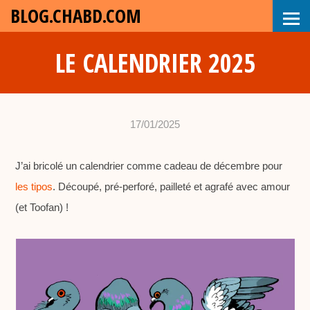
BLOG.CHABD.COM
LE CALENDRIER 2025
17/01/2025
•
c
J’ai bricolé un calendrier comme cadeau de décembre pour
h
les tipos
. Découpé, pré-perforé, pailleté et agrafé avec amour
a
(et Toofan) !
b
d