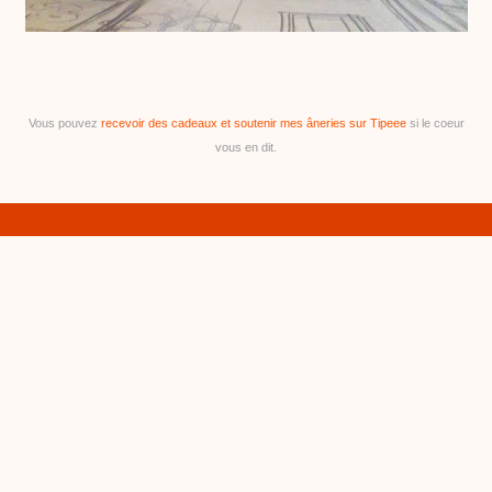
Vous pouvez
recevoir des cadeaux et soutenir mes âneries sur Tipeee
si le coeur
vous en dit.
SEMANA SANTA
07/04/2015
•
c
h
a
b