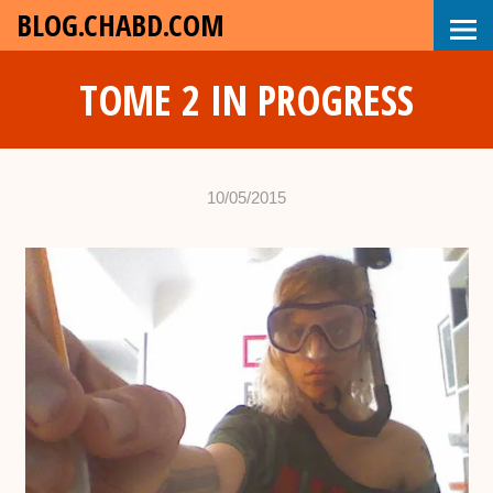
BLOG.CHABD.COM
TOME 2 IN PROGRESS
10/05/2015
•
c
h
a
b
d